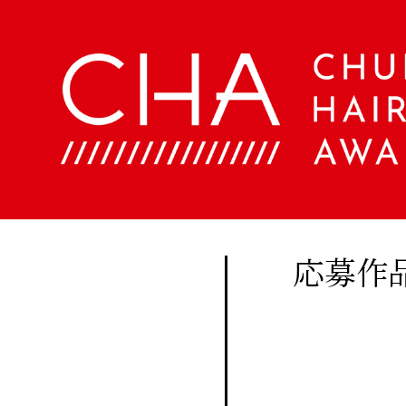
About
Company
定期
購読
Contents
会
社
に関
概
美
する
要
容
ア
お問
文
ク
い合
化
セ
美
わせ
ス
応募作
容
はこ
室
Staff
ちら
手
帖
メ
Beauty
ン
Woo
バ
Biyoubunka
ー
creative
CHA