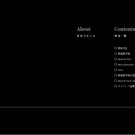
About
Content
美容文化とは
媒体一覧
美容文化
美容室手帖
Beauty Woo
Biyoubunka c
CHA
美容室手帖交
Beauty Save 
タイアップ企業