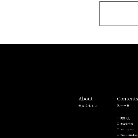
ー
ー
ス
サ
ロ
ン
About
Content
美容文化とは
媒体一覧
美容文化
美容室手帖
Beauty Woo
Biyoubunka c