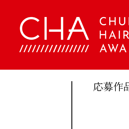
About
Company
定期
購読
Contents
会
社
に関
概
美
する
要
容
ア
お問
文
ク
い合
化
セ
美
わせ
ス
応募作
容
はこ
室
Staff
ちら
手
帖
メ
Beauty
ン
Woo
バ
Biyoubunka
ー
creative
CHA