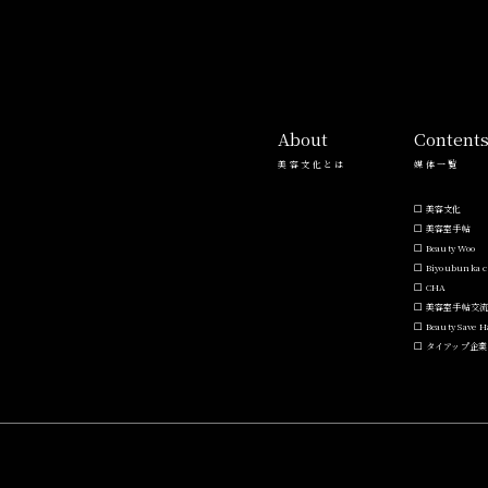
About
Content
美容文化とは
媒体一覧
美容文化
美容室手帖
Beauty Woo
Biyoubunka c
CHA
美容室手帖交
Beauty Save 
タイアップ企業