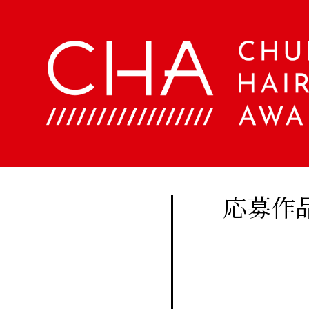
About
Company
定期
購読
Contents
会
社
に関
概
美
する
要
容
ア
お問
文
ク
い合
化
セ
美
わせ
ス
応募作
容
はこ
室
Staff
ちら
手
帖
メ
Beauty
ン
Woo
バ
Biyoubunka
ー
creative
CHA