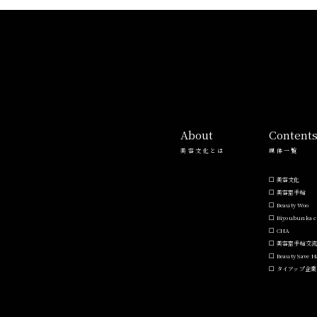
About
Content
美容文化とは
媒体一覧
美容文化
美容室手帖
Beauty Woo
Biyoubunka c
CHA
美容室手帖交
Beauty Save 
タイアップ企業