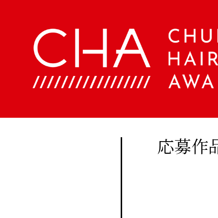
About
Company
定期
購読
Contents
会
社
に関
概
美
する
要
容
ア
お問
文
ク
い合
化
セ
美
わせ
ス
応募作
容
はこ
室
Staff
ちら
手
帖
メ
Beauty
ン
Woo
バ
Biyoubunka
ー
creative
CHA