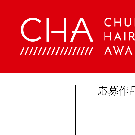
About
Company
定期
購読
Contents
会
社
に関
概
美
する
要
容
ア
お問
文
ク
い合
化
セ
美
わせ
ス
応募作
容
はこ
室
Staff
ちら
手
帖
メ
Beauty
ン
Woo
バ
Biyoubunka
ー
creative
CHA