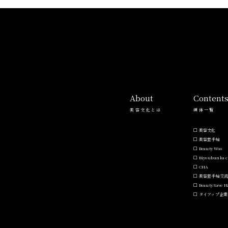
About
Content
美容文化とは
媒体一覧
美容文化
美容室手帖
Beauty Woo
Biyoubunka c
CHA
美容室手帖交
Beauty Save 
タイアップ企業