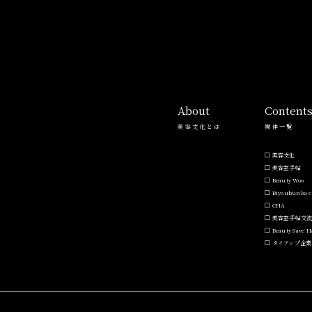
About
Content
美容文化とは
媒体一覧
美容文化
美容室手帖
Beauty Woo
Biyoubunka c
CHA
美容室手帖交
Beauty Save 
タイアップ企業