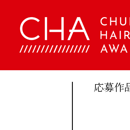
About
Company
定期
購読
Contents
会
社
に関
概
美
する
要
容
ア
お問
文
ク
い合
化
セ
美
わせ
ス
応募作
容
はこ
室
Staff
ちら
手
帖
メ
Beauty
ン
Woo
バ
Biyoubunka
ー
creative
CHA