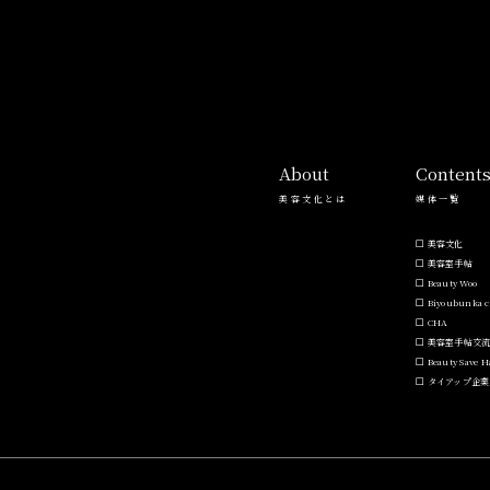
About
Content
美容文化とは
媒体一覧
美容文化
美容室手帖
Beauty Woo
Biyoubunka c
CHA
美容室手帖交
Beauty Save 
タイアップ企業