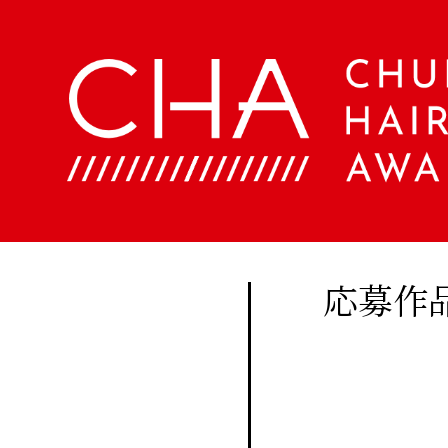
About
Company
定期
購読
Contents
会
社
に関
概
美
する
要
容
ア
お問
文
ク
い合
化
セ
美
わせ
ス
応募作
容
はこ
室
Staff
ちら
手
帖
メ
Beauty
ン
Woo
バ
Biyoubunka
ー
creative
CHA