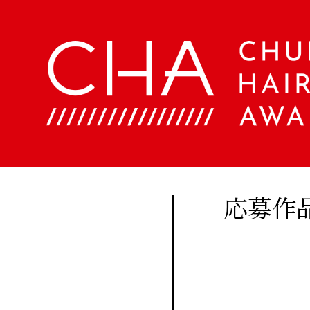
About
Company
定期
購読
Contents
会
社
に関
概
美
する
要
容
ア
お問
文
ク
い合
化
セ
美
わせ
ス
応募作
容
はこ
室
Staff
ちら
手
帖
メ
Beauty
ン
Woo
バ
Biyoubunka
ー
creative
CHA