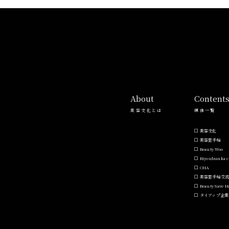
About
Content
美容文化とは
媒体一覧
美容文化
美容室手帖
Beauty Woo
Biyoubunka c
CHA
美容室手帖交
Beauty Save 
タイアップ企業