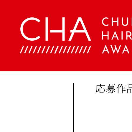
About
Company
定期
購読
Contents
会
社
に関
概
美
する
要
容
ア
お問
文
ク
い合
化
セ
美
わせ
ス
応募作
容
はこ
室
Staff
ちら
手
帖
メ
Beauty
ン
Woo
バ
Biyoubunka
ー
creative
CHA