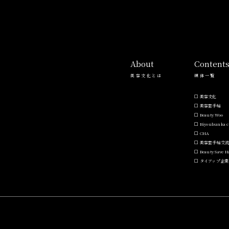
About
Content
美容文化とは
媒体一覧
美容文化
美容室手帖
Beauty Woo
Biyoubunka c
CHA
美容室手帖交
Beauty Save 
タイアップ企業