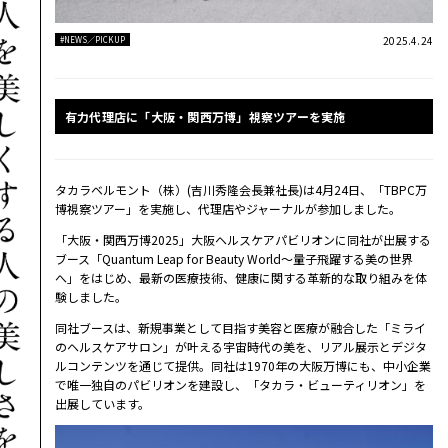
2025.4.24
#NEWS／PICKUP
有力代理店に「大阪・関西万博」視察ツアーを実施
タカラベルモント（株）(吉川秀隆会長兼社長)は4月24日、「TBPC万
博視察ツアー」を実施し、代理店やジャーナルが参加しました。
「大阪・関西万博2025」大阪ヘルスケアパビリオンに同社が出展する
ブース「Quantum Leap for Beauty World～量子飛躍する美の世界
へ」をはじめ、最新の医療技術、健康に関する革新的な取り組みを体
験しました。
同社ブースは、新規事業として目指す美容と医療が融合した「ミライ
のヘルスケアサロン」が叶える宇宙時代の美を、リアル展示とデジタ
ルコンテンツを通じて提供。同社は1970年の大阪万博にも、中小企業
で唯一独自のパビリオンを建設し、「タカラ・ビューティリオン」を
出展しています。