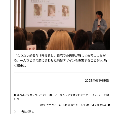
「なりたい前髪だけ叶えると、自宅での再現が難しく失客につなが
る。一人ひとりの顔に合わせた前髪デザインを提案することが大切」
と蓬莱氏
-2025年6月号掲載-
ルベル／タカラベルモント（株）／「キャリア支援プロジェクト-To MOM-」を開
いた
（株）ガモウ／「ALBUM MEN’S CUT&PERM LIVE」を開いた
一覧に戻る