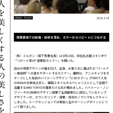
2025.3.10
#NEWS／PICKUP
得意領域での知識・技術を深め、カラーからリピートにつなげる
（株）ミルボン（坂下秀憲社長）は3月10日、同社名古屋スタジオで
「リピート率UP 提案型セミナー」を開いた。
自分の得意デザインの幅を広げ、生涯、お客さまに選ばれる“パートナ
ー美容師”への道をサポートするセミナー。講師は、アニメキャラをモ
チーフにした独自のハイトーンデザイン『2.5Dカラー』がSNSで人気
のWilleの志賀尚之氏と、韓国スタイルのスペシャリストとして全国で
活躍するAMA TOKYOの蓬莱たける氏が務めました。ハイトーン・ノン
ブリーチの2系統のデザイン提案で生涯顧客化に成功しているトップ
デザイナーの、カウンセリング・提案・技術のノウハウをレクチャー
しました。トークセッションでは美容人生のターニングポイントにつ
いて語りました。