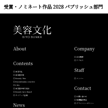
受賞・ノミネート作品 2028 パブリッシュ部門
About
Company
会社概要
アクセス
Contents
Staff
美容文化
美容室手帖
Beauty Woo
メンバー
Biyoubunka creative
CHA
Contact
美容室手帖交流会
Beauty Save Hand
タイアップ企業
お問い合わせ
定期購読申込
News
プライバシーポリシー