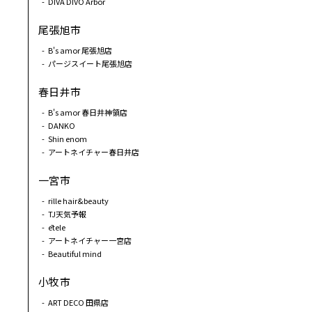
DIVA DIVO Arbor
尾張旭市
B's amor 尾張旭店
パージスイート尾張旭店
春日井市
B's amor 春日井神領店
DANKO
Shin enom
アートネイチャー春日井店
一宮市
rille hair&beauty
TJ天気予報
ētele
アートネイチャー一宮店
Beautiful mind
小牧市
ART DECO 田県店