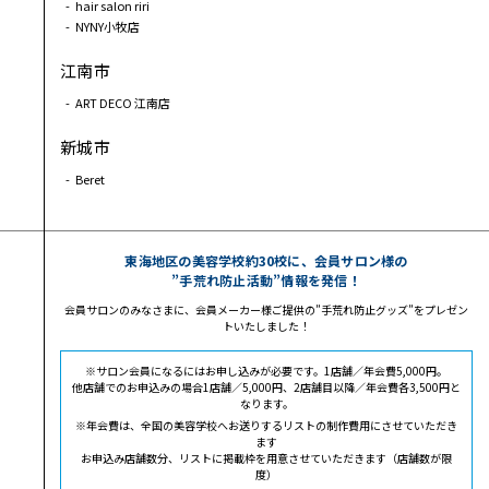
hair salon riri
NYNY小牧店
江南市
ART DECO 江南店
新城市
Beret
東海地区の美容学校約30校に、会員サロン様の
”手荒れ防止活動”情報を発信！
会員サロンのみなさまに、会員メーカー様ご提供の”手荒れ防止グッズ”をプレゼン
トいたしました！
※サロン会員になるにはお申し込みが必要です。1店舗／年会費5,000円。
他店舗でのお申込みの場合1店舗／5,000円、2店舗目以降／年会費各3,500円と
なります。
※年会費は、全国の美容学校へお送りするリストの制作費用にさせていただき
ます
お申込み店舗数分、リストに掲載枠を用意させていただきます（店舗数が限
度）