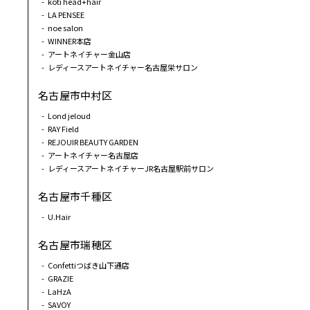
koti head+hair
LA PENSEE
noe salon
WINNER本店
アートネイチャー金山店
レディースアートネイチャー名古屋栄サロン
名古屋市中村区
Lond jeloud
RAY Field
REJOUIR BEAUTY GARDEN
アートネイチャー名古屋店
レディースアートネイチャーJR名古屋駅前サロン
名古屋市千種区
U.Hair
名古屋市瑞穂区
Confettiつばき山下通店
GRAZIE
LaHzA
SAVOY