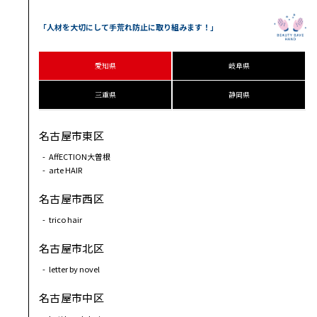
「人材を大切にして手荒れ防止に取り組みます！」
愛知県
岐阜県
三重県
静岡県
名古屋市東区
AﬀECTION大曽根
arte HAIR
名古屋市西区
trico hair
名古屋市北区
letter by novel
名古屋市中区