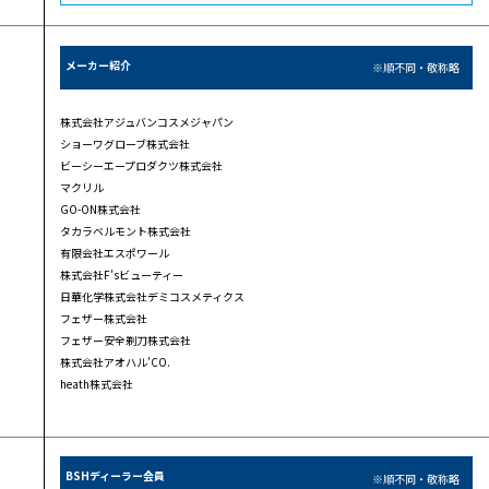
メーカー紹介
※順不同・敬称略
株式会社アジュバンコスメジャパン
ショーワグローブ株式会社
ビーシーエープロダクツ株式会社
マクリル
GO-ON株式会社
タカラベルモント株式会社
有限会社エスポワール
株式会社F’sビューティー
日華化学株式会社デミコスメティクス
フェザー株式会社
フェザー安全剃刀株式会社
株式会社アオハル’CO.
heath株式会社
BSHディーラー会員
※順不同・敬称略