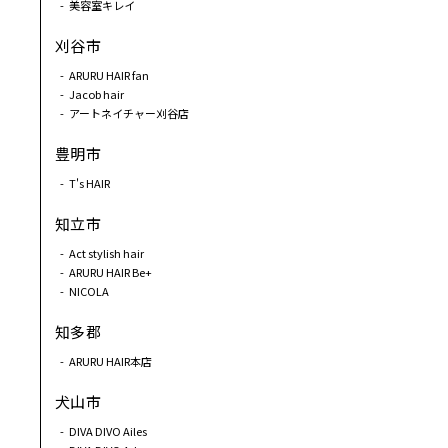
美容室キレイ
刈谷市
ARURU HAIR fan
Jacob hair
アートネイチャー刈谷店
豊明市
T's HAIR
知立市
Act stylish hair
ARURU HAIR Be+
NICOLA
知多郡
ARURU HAIR本店
犬山市
DIVA DIVO Ailes