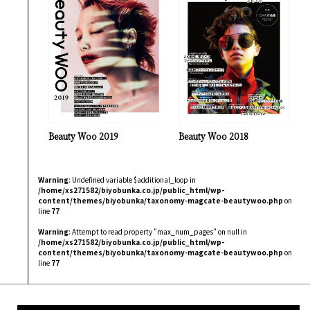
Beauty Woo 2019
Beauty Woo 2018
Warning
: Undefined variable $additional_loop in
/home/xs271582/biyobunka.co.jp/public_html/wp-
content/themes/biyobunka/taxonomy-magcate-beautywoo.php
on
line
77
Warning
: Attempt to read property "max_num_pages" on null in
/home/xs271582/biyobunka.co.jp/public_html/wp-
content/themes/biyobunka/taxonomy-magcate-beautywoo.php
on
line
77