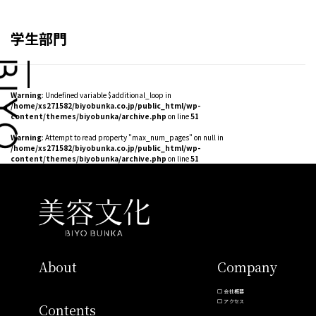
学生部門
Warning
: Undefined variable $additional_loop in
/home/xs271582/biyobunka.co.jp/public_html/wp-
content/themes/biyobunka/archive.php
on line
51
Warning
: Attempt to read property "max_num_pages" on null in
/home/xs271582/biyobunka.co.jp/public_html/wp-
content/themes/biyobunka/archive.php
on line
51
About
Company
会社概要
アクセス
Contents