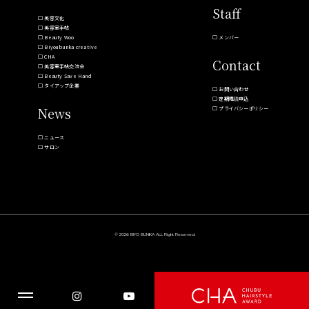
Staff
美容文化
美容室手帖
Beauty Woo
メンバー
Biyoubunka creative
CHA
Contact
美容室手帖交流会
Beauty Save Hand
タイアップ企業
お問い合わせ
定期購読申込
News
プライバシーポリシー
ニュース
サロン
© 2026 BIYO BUNKA ALL Right Reserved.