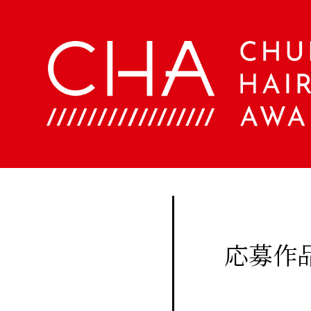
About
Company
定期
購読
Contents
会
社
に関
概
美
する
要
容
ア
お問
文
ク
い合
化
セ
美
わせ
ス
容
はこ
室
Staff
ちら
手
帖
応募作
メ
Beauty
ン
Woo
バ
Biyoubunka
ー
creative
CHA