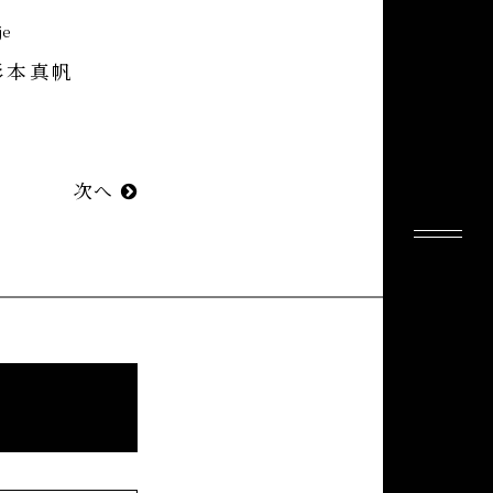
je
杉本真帆
次へ