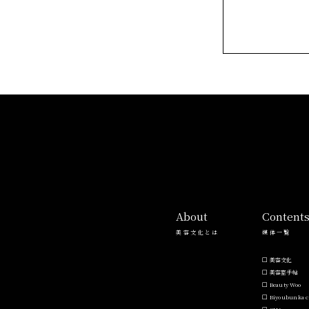
About
Content
美容文化とは
媒体一覧
美容文化
美容室手帖
Beauty Woo
Biyoubunka c