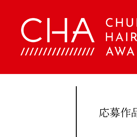
About
Company
定期
購読
Contents
会
社
に関
概
美
する
要
容
ア
お問
文
ク
い合
化
セ
美
わせ
ス
容
はこ
室
Staff
ちら
手
帖
応募作
メ
Beauty
ン
Woo
バ
Biyoubunka
ー
creative
CHA