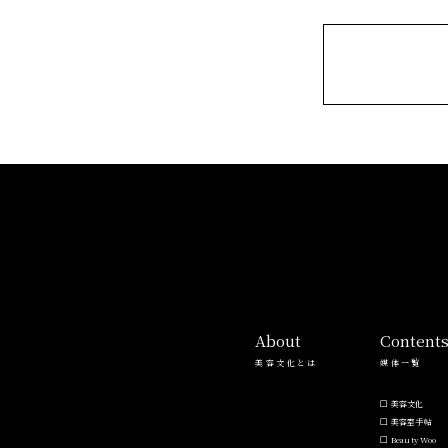
About
Content
美容文化とは
媒体一覧
美容文化
美容室手帖
Beauty Woo