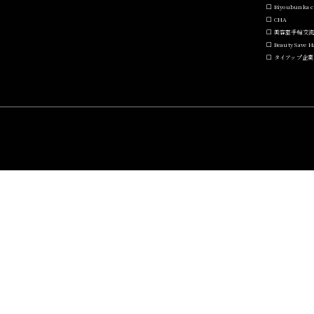
Biyoubunka c
CHA
美容室手帖交
Beauty Save 
タイアップ企業