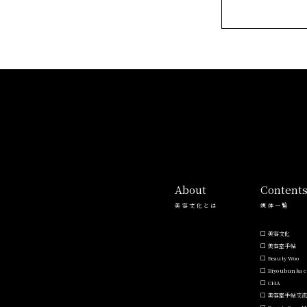
About
Content
美容文化とは
媒体一覧
美容文化
美容室手帖
Beauty Woo
Biyoubunka c
CHA
美容室手帖交