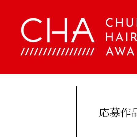
About
Company
定期
購読
Contents
会
社
に関
概
美
する
要
容
ア
お問
文
ク
い合
化
セ
美
わせ
ス
容
はこ
室
Staff
ちら
手
帖
応募作
メ
Beauty
ン
Woo
バ
Biyoubunka
ー
creative
CHA