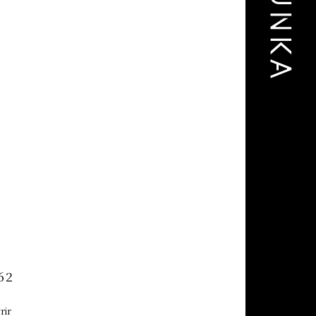
62
rir