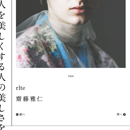
584
rlte
齋藤雅仁
前へ
次へ