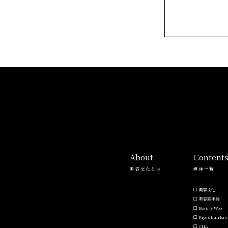
About
Content
美容文化とは
媒体一覧
美容文化
美容室手帖
Beauty Woo
Biyoubunka c
CHA