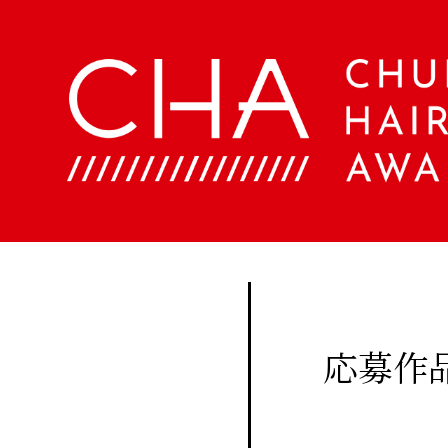
About
Company
定期
購読
Contents
会
社
に関
概
美
する
要
容
ア
お問
文
ク
い合
化
セ
美
わせ
ス
容
はこ
室
Staff
ちら
手
帖
応募作
メ
Beauty
ン
Woo
バ
Biyoubunka
ー
creative
CHA