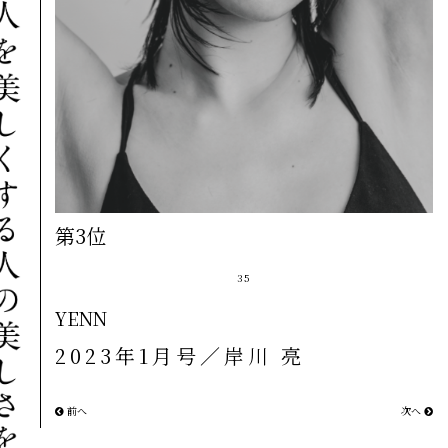
第3位
35
YENN
2023年1月号／岸川 亮
前へ
次へ