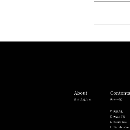
ー
ー
ス
サ
ロ
ン
About
Content
美容文化とは
媒体一覧
美容文化
美容室手帖
Beauty Woo
Biyoubunka c