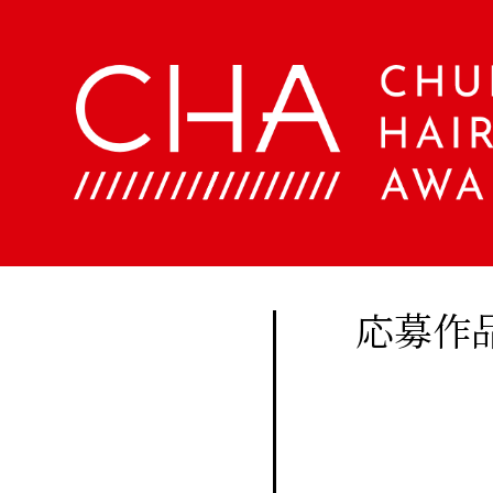
About
Company
定期
購読
Contents
会
社
に関
概
美
する
要
容
ア
お問
文
ク
い合
化
セ
美
わせ
ス
応募作
容
はこ
室
Staff
ちら
手
帖
メ
Beauty
ン
Woo
バ
Biyoubunka
ー
creative
CHA