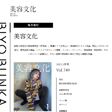
毎月発行
美容文化
昭和34年発行の美容業界誌（月刊誌）。東海エリアを中心に、美容師のスタイル作品、特化したサロンの
紹介、業界注目の商品、ヘアメイクのトレンド提案、メーカー・ディーラー・美容団体・美容学校・サロ
ンのイベント記事など、サロン経営や美容師に向けた役立つ情報を発信。
2022.1月号
Vol.749
発行
株式会社美容文化社
出版年月日
2022年1月1日
ページ数
36ページ
年間購読