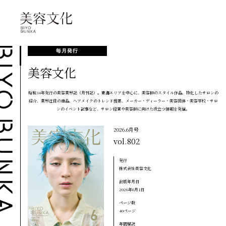
毎月発行
美容文化
昭和34年発行の美容業界誌（月刊誌）。東海エリアを中心に、美容師のスタイル作品、特化したサロンの
紹介、業界注目の商品、ヘアメイクのトレンド提案、メーカー・ディーラー・美容団体・美容学校・サロ
ンのイベント記事など、サロン経営や美容師に向けた役立つ情報を発信。
2026.6月号
vol.802
発行
株式会社美容文化
出版年月日
2026年6月1日
ページ数
40ページ
年間購読