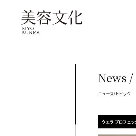
About
Company
定期
購読
Contents
会
社
に関
概
美
する
要
容
ア
お問
文
News /
ク
い合
化
セ
美
わせ
ス
容
はこ
ニュース/トピック
室
Staff
ちら
手
帖
メ
Beauty
ン
Woo
ウエラ プロフェッショナ
バ
Biyoubunka
ー
creative
CHA