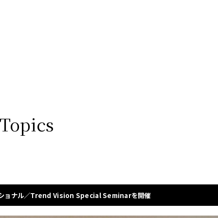
 Topics
ル／Trend Vision Special Seminarを開催