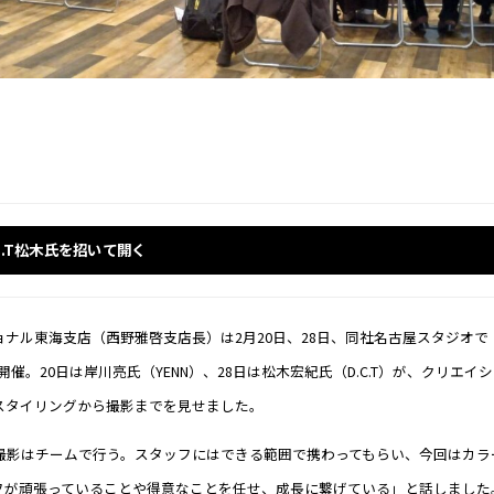
C.T松木氏を招いて開く
ル東海支店（西野雅啓支店長）は2月20日、28日、同社名古屋スタジオで「Tren
nar」を開催。20日は岸川亮氏（YENN）、28日は松木宏紀氏（D.C.T）が、クリ
スタイリングから撮影までを見せました。
「撮影はチームで行う。スタッフにはできる範囲で携わってもらい、今回はカラ
フが頑張っていることや得意なことを任せ、成長に繋げている」と話しました