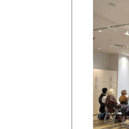
Contact
美
容
室
お
手
問
帖
い
交
合
流
わ
会
せ
各媒
Beauty
定
体・
Save
期
イベ
Hand
購
タ
読
ント
イ
申
に関
ア
込
ッ
プ
する
プ
ラ
お問
企
イ
い合
業
バ
シ
わせ
News
ー
はこ
ポ
ちら
リ
ニ
シ
ュ