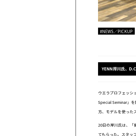
ー
ー
ス
サ
ロ
ン
#NEWS／PICKUP
YENN岸川氏、D.
ウエラプロフェッショナ
Special Semi
方、モデルを使った
20日の岸川氏は、
てもらった。スタッ