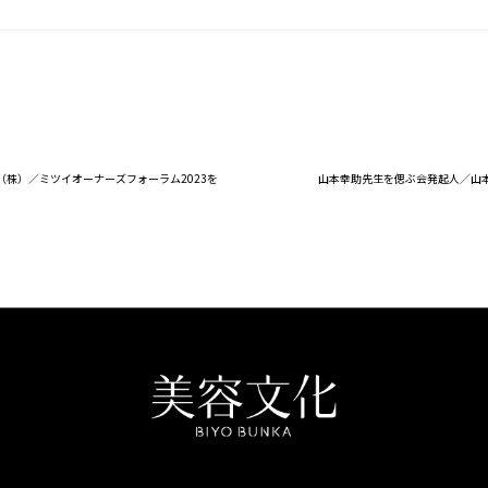
株）／ミツイオーナーズフォーラム2023を
山本幸助先生を偲ぶ会発起人／山