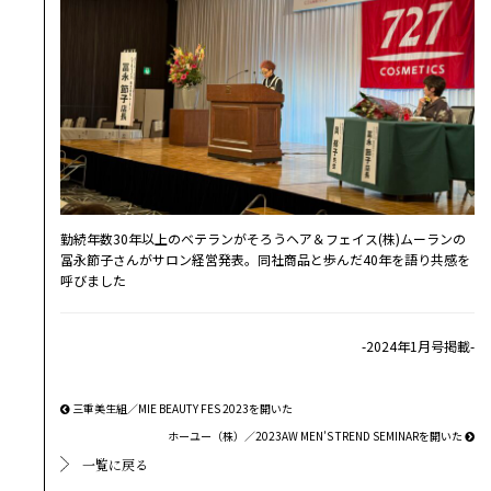
勤続年数30年以上のベテランがそろうヘア＆フェイス(株)ムーランの
冨永節子さんがサロン経営発表。同社商品と歩んだ40年を語り共感を
呼びました
-2024年1月号掲載-
三重美生組／MIE BEAUTY FES 2023を開いた
ホーユー（株）／2023AW MEN’S TREND SEMINARを開いた
一覧に戻る