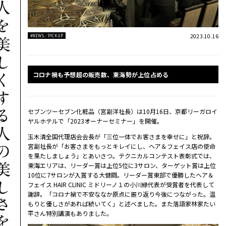
2023.10.16
#NEWS／PICKUP
コロナ禍も予想超の販売数、東海勢が上位占める
セブンツーセブン化粧品（宮副洋社長）は10月16日、京都リーガロイ
ヤルホテルで「2023オーナーセミナー」を開催。
玉木清全国代理店会会長が「三位一体でお客さまを幸せに」と祝辞。
宮副社長が「お客さまをもっとキレイにし、ヘア＆フェイス店の使命
を果たしましょう」とあいさつ。テクニカルコンテスト表彰式では、
東海エリアは、リーダー賞は上位5位に3サロン、ターゲット賞は上位
10位に7サロンが入賞する大健闘。リーダー賞東部で優勝したヘア＆
フェイス HAIR CLINIC ミドリーノ１の小川緑代表が受賞者を代表して
謝辞。「コロナ禍で不安ななか原点に振り返り今後につながった。温
もりと優しさがあれば続いてく」と述べました。また落語家林家たい
平さん特別講演もありました。