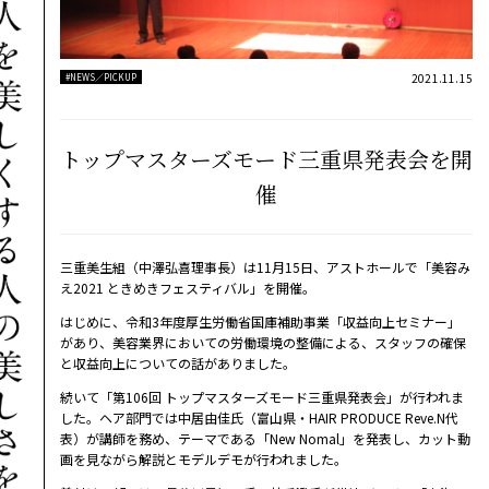
2021.11.15
#NEWS／PICKUP
トップマスターズモード三重県発表会を開
催
三重美生組（中澤弘喜理事長）は11月15日、アストホールで「美容み
え2021 ときめきフェスティバル」を開催。
はじめに、令和3年度厚生労働省国庫補助事業「収益向上セミナー」
があり、美容業界においての労働環境の整備による、スタッフの確保
と収益向上についての話がありました。
続いて「第106回 トップマスターズモード三重県発表会」が行われま
した。ヘア部門では中居由佳氏（富山県・HAIR PRODUCE Reve.N代
表）が講師を務め、テーマである「New Nomal」を発表し、カット動
画を見ながら解説とモデルデモが行われました。