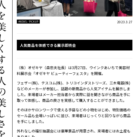
2023.3.27
#NEWS／PICKUP
人気商品を体感できる展示即売会
（株）オゼキヤ（森忠夫社長）は3月27日、ウインクあいちで美容材
料展示会「オゼキヤ ビューティーフェスタ」を開催。
フェザー(株)、テスコム(株)、トリコインダストリーズ、三木電器(株)
などのメーカーが参加し、話題の新商品から人気アイテムを展示しま
した。来場者はメーカー担当者から実際に話を聞きながら商品を手に
取って体感し、商品の良さを実感して購入することができました。
そのほかサロンワークで使える手袋などの小物をはじめ、特別価格の
セール品も会場いっぱいに並び、来場者はじっくりと回りながら商品
を手にしました。
外れなしの福引抽選会には豪華景品が用意され、来場者にはお土産も
ありました。