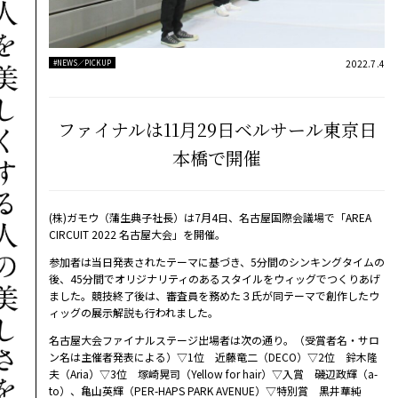
2022.7.4
#NEWS／PICKUP
ファイナルは11月29日ベルサール東京日
本橋で開催
(株)ガモウ（蒲生典子社長）は7月4日、名古屋国際会議場で「AREA
CIRCUIT 2022 名古屋大会」を開催。
参加者は当日発表されたテーマに基づき、5分間のシンキングタイムの
後、45分間でオリジナリティのあるスタイルをウィッグでつくりあげ
ました。競技終了後は、審査員を務めた３氏が同テーマで創作したウ
ィッグの展示解説も行われました。
名古屋大会ファイナルステージ出場者は次の通り。（受賞者名・サロ
ン名は主催者発表による）▽1位 近藤竜二（DECO）▽2位 鈴木隆
夫（Aria）▽3位 塚崎晃司（Yellow for hair）▽入賞 磯辺政輝（a-
to）、亀山英輝（PER-HAPS PARK AVENUE）▽特別賞 黒井華純