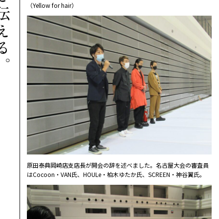
（Yellow for hair）
原田泰典岡崎店支店長が開会の辞を述べました。名古屋大会の審査員
はCocoon・VAN氏、HOULe・柏木ゆたか氏、SCREEN・神谷翼氏。