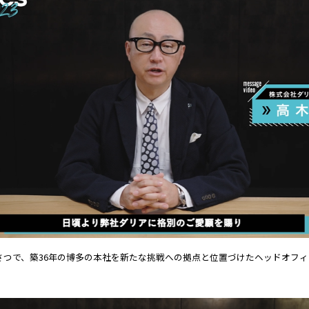
さつで、築36年の博多の本社を新たな挑戦への拠点と位置づけたヘッドオフ