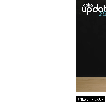
Contact
美
容
室
お
手
問
帖
い
交
合
流
わ
会
せ
各媒
Beauty
定
体・
Save
期
イベ
Hand
購
タ
読
ント
イ
申
に関
ア
込
ッ
プ
する
プ
ラ
お問
企
イ
い合
業
バ
シ
わせ
News
ー
はこ
ポ
ちら
リ
#NEWS／PICKUP
ニ
シ
ュ