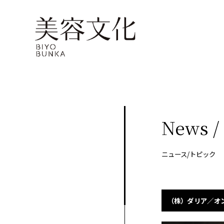
About
Company
定期
購読
Contents
会
社
に関
概
美
する
要
容
ア
お問
文
News /
ク
い合
化
セ
美
わせ
ス
容
はこ
ニュース/トピック
室
Staff
ちら
手
帖
メ
Beauty
ン
Woo
（株）ダリア／オンラ
バ
Biyoubunka
ー
creative
CHA