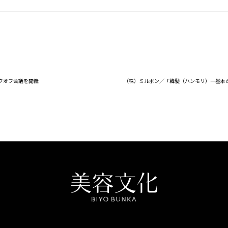
クオフ会議を開催
（株）ミルボン／「韓髪（ハンモリ）―基本