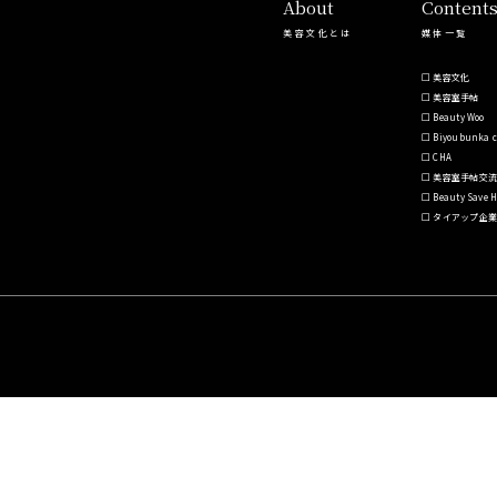
About
Content
美容文化とは
媒体一覧
美容文化
美容室手帖
Beauty Woo
Biyoubunka c
CHA
美容室手帖交流
Beauty Save 
タイアップ企業