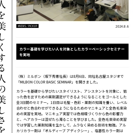
2024.8.6
#NEWS／PICKUP
カラー基礎を学びたい人を対象としたカラーベーシックセミナー
を実地
（株）ミルボン（坂下秀憲社長）は8月6日、同社名古屋スタジオで
「MILBON COLOR BASIC SEMINAR」を開きました。
カラーを基礎から学びたいスタイリスト、アシスタントを対象に、狙
った色を出すための薬剤選定ができるようになることをゴールとした
全3日間のセミナー。1日目は毛髪・色彩・薬剤の知識を養い、レベル
合わせと色合わせができるようになるためのマニキュアと全色毛束染
めの実習を実地。マニキュア実習では色相環づくりから色の影響力
と、ヘアカラーは混ぜたら濁ることを学びました。全色毛束染め実習
では学習した薬剤知識を生かして、ムラなく染める技術を勉強。アル
カリカラー剤は「オルディーブ アディクシー」、塩基性カラー剤は