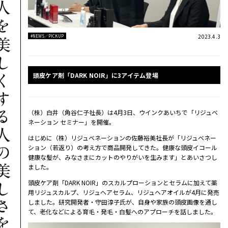
2023.4.3
#NEWS／PICKUP
頭皮ケア剤「DARK NOIR」に3アイテム登場
（株）白井（角谷仁子社長）は4月3日、ウインクあいちで「リジュベ
ネーション セミナー」を開催。
はじめに（株）リジュベネーションの佐藤裕美社長が「リジュベネー
ション（若返り）の考え方で商品開発してきた。健康な頭皮イコール
健康な髪が、みなさまにカットのやりがいを生みます」とあいさつし
ました。
頭皮ケア剤「DARK NOIR」のスカルプローションとセラムに加えて薬
用リジュスカルプ、リジュヘアセラム、リジュヘアオイルが4月に発売
しました。研究開発者・守田淳子氏が、自身や家族の頭皮画像を通し
て、老化などによる育毛・発毛・白髪へのアプローチを話しました。