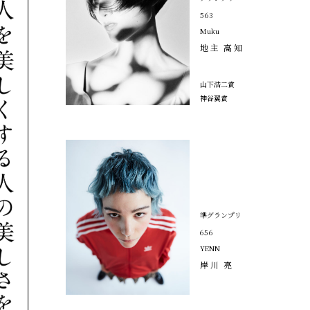
563
Muku
地主 高知
山下浩二賞
神谷翼賞
準グランプリ
656
YENN
岸川 亮