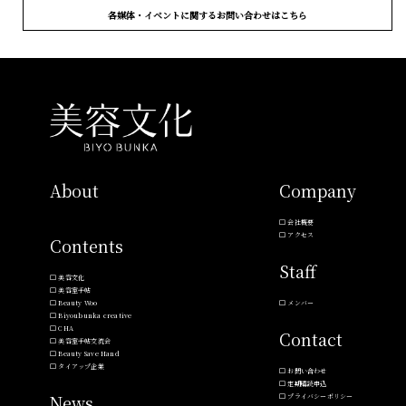
各媒体・イベントに関するお問い合わせはこちら
About
Company
会社概要
アクセス
Contents
Staff
美容文化
美容室手帖
Beauty Woo
メンバー
Biyoubunka creative
CHA
Contact
美容室手帖交流会
Beauty Save Hand
タイアップ企業
お問い合わせ
定期購読申込
News
プライバシーポリシー